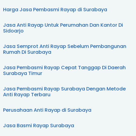
Rekomendasi Perusahaan Pengendali Rayap
November
1
Terbaik Di...
Oktober
1
Harga Jasa Pembasmi Rayap di Surabaya
Harga Jasa Pembasmi Rayap Rumah Di
September
3
Surabaya Terbaru
Juni
1
Jasa Anti Rayap Untuk Perumahan Dan Kantor Di
Jasa Pengendali Rayap Profesional Di Surabaya
Mei
1
Sidoarjo
Yang...
Layanan Pembasmi Rayap Murah Dan Efektif Di
Suraba...
Jasa Semprot Anti Rayap Sebelum Pembangunan
Rumah Di Surabaya
Cara Memanggil Jasa Pembasmi Rayap Cepat
Respon Di...
Jasa Pembasmi Rayap Bergaransi Untuk
Jasa Pembasmi Rayap Cepat Tanggap Di Daerah
Gedung Perkan...
Surabaya Timur
Rekomendasi Jasa Anti Rayap Terbaik Di
Surabaya
Jasa Pembasmi Rayap Surabaya Dengan Metode
Harga Jasa Pembasmi Rayap Rumah Kayu Di
Anti Rayap Terbaru
Surabaya
Jasa Pembasmi Rayap Profesional Dan
Terpercaya Di ...
Perusahaan Anti Rayap di Surabaya
Paket Harga Layanan Anti Rayap Surabaya
Untuk Apar...
Jasa Basmi Rayap Surabaya
Estimasi Harga Semprot Anti Rayap Berkala Di
Surabaya