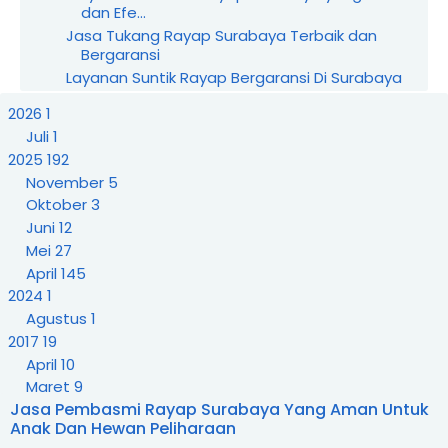
dan Efe...
Jasa Tukang Rayap Surabaya Terbaik dan
Bergaransi
Layanan Suntik Rayap Bergaransi Di Surabaya
Dan Se...
2026
1
Suntik Rayap Anti Rayap Tanah Dan Kayu Di
Juli
1
Surabaya
2025
192
Berapa Biaya Suntik Rayap Untuk Rumah Di
Surabaya
November
5
Rekomendasi Jasa Suntik Rayap Terbaik Di
Oktober
3
Surabaya
Juni
12
Harga Suntik Rayap Rumah Dan Gedung Di
Mei
27
Surabaya
April
145
Jasa Suntik Rayap Profesional Di Surabaya
2024
1
Terpercaya
Agustus
1
Jasa Semprot Rayap Untuk Bangunan Baru Di
2017
19
Surabaya
April
10
Layanan Pengendalian Rayap Dengan Garansi
Maret
9
Di Surabaya
Jasa Pembasmi Rayap Surabaya Yang Aman Untuk
2015
13
Cara Memilih Jasa Anti Rayap Berkualitas Di
Anak Dan Hewan Peliharaan
Surabaya
Desember
6