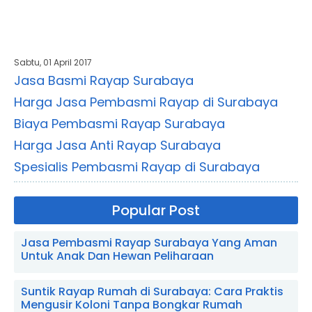
Sabtu, 01 April 2017
Jasa Basmi Rayap Surabaya
Harga Jasa Pembasmi Rayap di Surabaya
Biaya Pembasmi Rayap Surabaya
Harga Jasa Anti Rayap Surabaya
Spesialis Pembasmi Rayap di Surabaya
Popular Post
Jasa Pembasmi Rayap Surabaya Yang Aman
Untuk Anak Dan Hewan Peliharaan
Suntik Rayap Rumah di Surabaya: Cara Praktis
Mengusir Koloni Tanpa Bongkar Rumah