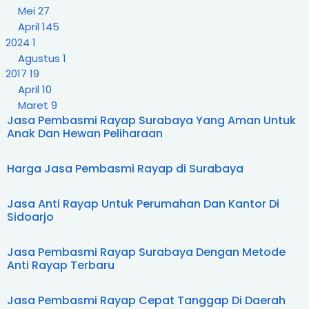
Layanan Pembasmi Rayap Untuk Perumahan
Mei
27
Dan Kantor ...
April
145
Rekomendasi Jasa Pembasmi Rayap Terbaik Di
2024
1
Surabaya
Agustus
1
Perusahaan Jasa Pembasmi Rayap Dengan
2017
19
Garansi 1 Ta...
April
10
Harga Jasa Pembasmi Rayap Rumah Di
Surabaya Terbaru
Maret
9
Jasa Pembasmi Rayap Profesional Di Surabaya
Jasa Pembasmi Rayap Surabaya Yang Aman Untuk
2015
13
Yang T...
Anak Dan Hewan Peliharaan
Desember
6
Mei
27
November
1
April
145
Oktober
1
Harga Jasa Pembasmi Rayap di Surabaya
2024
1
September
3
Agustus
1
Juni
1
Jasa Anti Rayap Untuk Perumahan Dan Kantor Di
2017
19
Mei
1
Sidoarjo
April
10
Maret
9
Jasa Pembasmi Rayap Surabaya Dengan Metode
2015
13
Anti Rayap Terbaru
Desember
6
November
1
Jasa Pembasmi Rayap Cepat Tanggap Di Daerah
Oktober
1