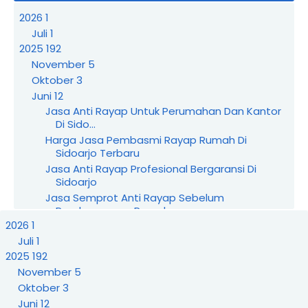
2026
1
Juli
1
2025
192
November
5
Oktober
3
Juni
12
Jasa Anti Rayap Untuk Perumahan Dan Kantor
Di Sido...
Harga Jasa Pembasmi Rayap Rumah Di
Sidoarjo Terbaru
Jasa Anti Rayap Profesional Bergaransi Di
Sidoarjo
Jasa Semprot Anti Rayap Sebelum
Pembangunan Rumah ...
2026
1
Jasa Pembasmi Rayap Cepat Tanggap Di
Daerah Suraba...
Juli
1
Jasa Pembasmi Rayap Surabaya Yang Aman
2025
192
Untuk Anak ...
November
5
Jasa Pembasmi Rayap Surabaya Dengan
Oktober
3
Metode Anti Ra...
Juni
12