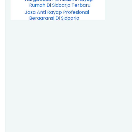
Rumah Di Sidoarjo Terbaru
Jasa Anti Rayap Profesional
Bergaransi Di Sidoarjo
Jasa Semprot Anti Rayap
Sebelum Pembangunan Rumah
...
Jasa Pembasmi Rayap Cepat
Tanggap Di Daerah Suraba...
Jasa Pembasmi Rayap Surabaya
Yang Aman Untuk Anak ...
Jasa Pembasmi Rayap Surabaya
Dengan Metode Anti Ra...
Layanan Pembasmi Rayap Untuk
Perumahan Dan Kantor ...
Rekomendasi Jasa Pembasmi
Rayap Terbaik Di Surabaya
Perusahaan Jasa Pembasmi
Rayap Dengan Garansi 1 Ta...
Harga Jasa Pembasmi Rayap
Rumah Di Surabaya Terbaru