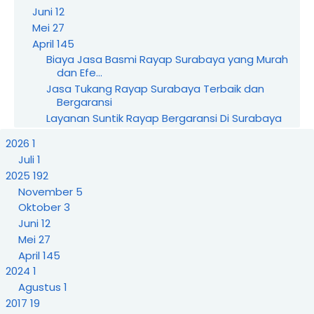
Juni
12
Mei
27
April
145
Biaya Jasa Basmi Rayap Surabaya yang Murah
dan Efe...
Jasa Tukang Rayap Surabaya Terbaik dan
Bergaransi
Layanan Suntik Rayap Bergaransi Di Surabaya
Dan Se...
2026
1
Suntik Rayap Anti Rayap Tanah Dan Kayu Di
Juli
1
Surabaya
2025
192
Berapa Biaya Suntik Rayap Untuk Rumah Di
Surabaya
November
5
Rekomendasi Jasa Suntik Rayap Terbaik Di
Oktober
3
Surabaya
Juni
12
Harga Suntik Rayap Rumah Dan Gedung Di
Mei
27
Surabaya
April
145
Jasa Suntik Rayap Profesional Di Surabaya
2024
1
Terpercaya
Agustus
1
Jasa Semprot Rayap Untuk Bangunan Baru Di
2017
19
Surabaya