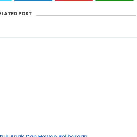
ELATED POST
uk Anak Dan Hewan Peliharaan