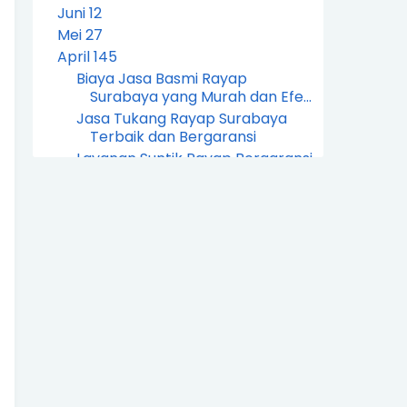
Juni
12
Mei
27
April
145
Biaya Jasa Basmi Rayap
Surabaya yang Murah dan Efe...
Jasa Tukang Rayap Surabaya
Terbaik dan Bergaransi
Layanan Suntik Rayap Bergaransi
Di Surabaya Dan Se...
Suntik Rayap Anti Rayap Tanah
Dan Kayu Di Surabaya
Berapa Biaya Suntik Rayap Untuk
Rumah Di Surabaya
Rekomendasi Jasa Suntik Rayap
Terbaik Di Surabaya
Harga Suntik Rayap Rumah Dan
Gedung Di Surabaya
Jasa Suntik Rayap Profesional Di
Surabaya Terpercaya
Jasa Semprot Rayap Untuk