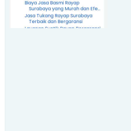
Biaya Jasa Basmi Rayap
Surabaya yang Murah dan Efe...
Jasa Tukang Rayap Surabaya
Terbaik dan Bergaransi
Layanan Suntik Rayap Bergaransi
Di Surabaya Dan Se...
Suntik Rayap Anti Rayap Tanah
Dan Kayu Di Surabaya
Berapa Biaya Suntik Rayap Untuk
Rumah Di Surabaya
Rekomendasi Jasa Suntik Rayap
Terbaik Di Surabaya
Harga Suntik Rayap Rumah Dan
Gedung Di Surabaya
Jasa Suntik Rayap Profesional Di
Surabaya Terpercaya
Jasa Semprot Rayap Untuk
Bangunan Baru Di Surabaya
Layanan Pengendalian Rayap
Dengan Garansi Di Surabaya