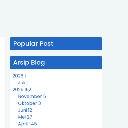
Popular Post
Arsip Blog
2026
1
Juli
1
2025
192
November
5
Oktober
3
Juni
12
Mei
27
April
145