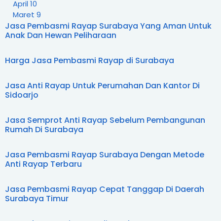
April
10
Dan Aman
Maret
9
Jasa Basmi Rayap Surabaya Terpercaya
Jasa Pembasmi Rayap Surabaya Yang Aman Untuk
2015
13
Layanan Ahli Basmi Rayap di Surabaya 24 Jam
Anak Dan Hewan Peliharaan
Siap D...
Desember
6
Ahli Rayap Surabaya yang Direkomendasikan
November
1
Banyak P...
Oktober
1
Harga Jasa Pembasmi Rayap di Surabaya
Solusi Ampuh Ahli Rayap Surabaya Tanpa
September
3
Bahan Kimia...
Juni
1
Jasa Anti Rayap Untuk Perumahan Dan Kantor Di
Ahli Rayap Surabaya Berpengalaman untuk
Mei
1
Sidoarjo
Bangunan B...
Jasa Ahli Rayap Surabaya Bergaransi dan
Cepat Tanggap
Jasa Semprot Anti Rayap Sebelum Pembangunan
Rumah Di Surabaya
Ahli Pembasmi Rayap Profesional Surabaya
dengan Me...
Paket Lengkap Jasa Basmi Rayap Surabaya
Jasa Pembasmi Rayap Surabaya Dengan Metode
Anti Gagal
Anti Rayap Terbaru
Ahli Rayap Surabaya Harga Terjangkau untuk
Rumah d...
Jasa Pembasmi Rayap Cepat Tanggap Di Daerah
Jasa Ahli Rayap Surabaya Terpercaya dengan
Surabaya Timur
Garansi...
Testimoni Pelanggan Tukang Rayap Surabaya