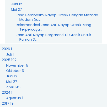
Juni
12
Mei
27
Jasa Pembasmi Rayap Gresik Dengan Metode
Modern Da...
Rekomendasi Jasa Anti Rayap Gresik Yang
Terpercaya...
Jasa Anti Rayap Bergaransi Di Gresik Untuk
Rumah D...
Harga Jasa Anti Rayap Gresik Yang Paling
2026
1
Terjangka...
Juli
1
Jasa Anti Rayap Gresik Terbaik Untuk
Perlindungan ...
2025
192
Tips Memilih Jasa Basmi Rayap Surabaya Yang
November
5
Profes...
Oktober
3
Solusi Basmi Rayap Cepat Untuk Gedung
Juni
12
Perkantoran ...
Mei
27
Ahli Basmi Rayap Surabaya Dengan Garansi
April
145
Resmi
2024
1
Paket Hemat Basmi Rayap Untuk Rumah Di
Agustus
1
Surabaya
2017
19
Basmi Rayap Surabaya Dengan Metode Ampuh