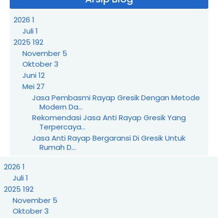
2026
1
Juli
1
2025
192
November
5
Oktober
3
Juni
12
Mei
27
Jasa Pembasmi Rayap Gresik Dengan Metode
Modern Da...
Rekomendasi Jasa Anti Rayap Gresik Yang
Terpercaya...
Jasa Anti Rayap Bergaransi Di Gresik Untuk
Rumah D...
Harga Jasa Anti Rayap Gresik Yang Paling
2026
1
Terjangka...
Juli
1
Jasa Anti Rayap Gresik Terbaik Untuk
Perlindungan ...
2025
192
Tips Memilih Jasa Basmi Rayap Surabaya Yang
November
5
Profes...
Oktober
3